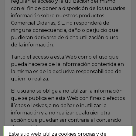
regulan el acceso y la utilización del mismo
con el fin de poner a disposición de los usuarios
información sobre nuestros productos.
Comercial Didarias, S.L. no responderá de
ninguna consecuencia, daño o perjuicio que
pudieran derivarse de dicha utilización o uso
de la información.
Tanto el acceso a esta Web como el uso que
pueda hacerse de la información contenida en
la misma es de la exclusiva responsabilidad de
quien lo realiza.
El usuario se obliga a no utilizar la información
que se publica en esta Web con fines o efectos
ilícitos o lesivos, a no dañar o inutilizar la
información y a no realizar cualquier otra
acción que puedan ser contraria al contenido
de este Aviso Legal.
Este sitio web utiliza cookies propias y de